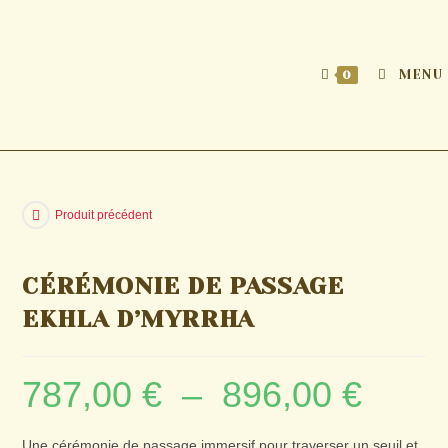
MENU
0
Produit précédent
CÉRÉMONIE DE PASSAGE
EKHLA D’MYRRHA
787,00
€
–
896,00
€
Une cérémonie de passage immersif pour traverser un seuil et