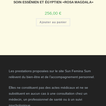
SOIN ESSÉNIEN ET ÉGYPTIEN «ROSA MAGDALA»
256,00
€
Ajouter au panier
Les prestations proposées sur le site Sun Femina Sum
relèvent du bien-être et de l’accompagnement personnel.
Elles ne constituent pas des actes médicaux et ne se
substituent en aucun cas à une consultation chez un
médecin, un professionnel de santé ou à un suivi
psychologique.